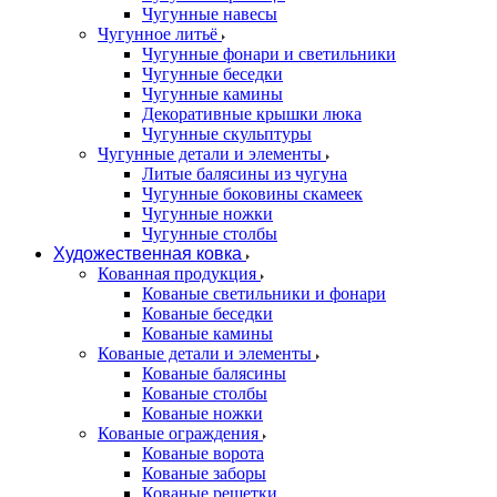
Чугунные навесы
Чугунное литьё
Чугунные фонари и светильники
Чугунные беседки
Чугунные камины
Декоративные крышки люка
Чугунные скульптуры
Чугунные детали и элементы
Литые балясины из чугуна
Чугунные боковины скамеек
Чугунные ножки
Чугунные столбы
Художественная ковка
Кованная продукция
Кованые светильники и фонари
Кованые беседки
Кованые камины
Кованые детали и элементы
Кованые балясины
Кованые столбы
Кованые ножки
Кованые ограждения
Кованые ворота
Кованые заборы
Кованые решетки