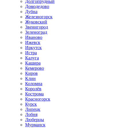
Долгопрудный
Домодедово
Дубна
Железногорск
Жуковский
Звенигород
Зеленоград
Иваново
Ижевск
Иркутск
Истра
Калуга
Кашира
Кемерово
Киров
Клин
Коломна
Королёв
Кострома
Красногорск
Курск
Липецк
Лобня
Люберцы
Мурманск