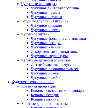
Чугунные лестницы
Чугунная винтовая лестница
Чугунные перила
Чугунные ступени
Входные группы из чугуна
Чугунное крыльцо
Чугунные навесы
Чугунное литьё
Чугунные фонари и светильники
Чугунные беседки
Чугунные камины
Декоративные крышки люка
Чугунные скульптуры
Чугунные детали и элементы
Литые балясины из чугуна
Чугунные боковины скамеек
Чугунные ножки
Чугунные столбы
Художественная ковка
Кованная продукция
Кованые светильники и фонари
Кованые беседки
Кованые камины
Кованые детали и элементы
Кованые балясины