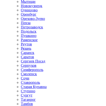
Мытищи
Новокузнецк
Одинцово
Оренбург
Орехово-Зуево
Пенза
Петрозаводск
Подольск
Пушкино
Раменское
Реутов
Рязань
Саранск
Саратов
Сергиев Посад
Серпухов
Симферополь
Смоленск
Сочи
Ставрополь
Старая Купавна
Ступино
Сургут
Таганрог
Тамбов