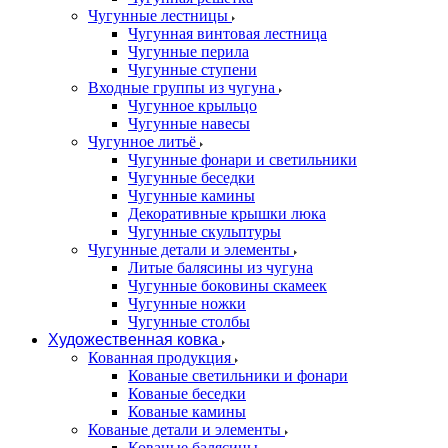
Чугунные лестницы
Чугунная винтовая лестница
Чугунные перила
Чугунные ступени
Входные группы из чугуна
Чугунное крыльцо
Чугунные навесы
Чугунное литьё
Чугунные фонари и светильники
Чугунные беседки
Чугунные камины
Декоративные крышки люка
Чугунные скульптуры
Чугунные детали и элементы
Литые балясины из чугуна
Чугунные боковины скамеек
Чугунные ножки
Чугунные столбы
Художественная ковка
Кованная продукция
Кованые светильники и фонари
Кованые беседки
Кованые камины
Кованые детали и элементы
Кованые балясины