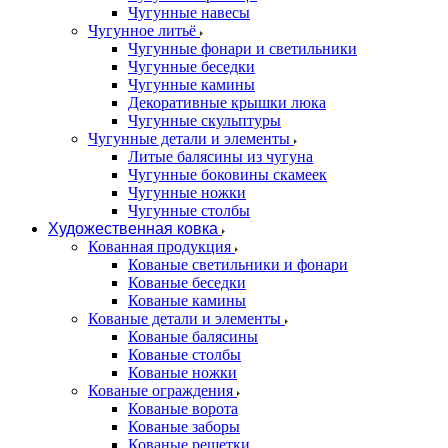
Чугунные навесы
Чугунное литьё
Чугунные фонари и светильники
Чугунные беседки
Чугунные камины
Декоративные крышки люка
Чугунные скульптуры
Чугунные детали и элементы
Литые балясины из чугуна
Чугунные боковины скамеек
Чугунные ножки
Чугунные столбы
Художественная ковка
Кованная продукция
Кованые светильники и фонари
Кованые беседки
Кованые камины
Кованые детали и элементы
Кованые балясины
Кованые столбы
Кованые ножки
Кованые ограждения
Кованые ворота
Кованые заборы
Кованые решетки