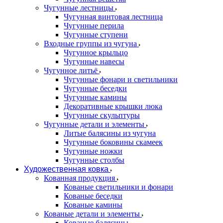
Чугунные лестницы
Чугунная винтовая лестница
Чугунные перила
Чугунные ступени
Входные группы из чугуна
Чугунное крыльцо
Чугунные навесы
Чугунное литьё
Чугунные фонари и светильники
Чугунные беседки
Чугунные камины
Декоративные крышки люка
Чугунные скульптуры
Чугунные детали и элементы
Литые балясины из чугуна
Чугунные боковины скамеек
Чугунные ножки
Чугунные столбы
Художественная ковка
Кованная продукция
Кованые светильники и фонари
Кованые беседки
Кованые камины
Кованые детали и элементы
Кованые балясины