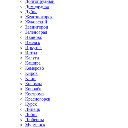
Долгопрудный
Домодедово
Дубна
Железногорск
Жуковский
Звенигород
Зеленоград
Иваново
Ижевск
Иркутск
Истра
Калуга
Кашира
Кемерово
Киров
Клин
Коломна
Королёв
Кострома
Красногорск
Курск
Липецк
Лобня
Люберцы
Мурманск