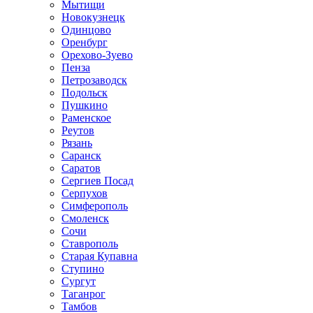
Мытищи
Новокузнецк
Одинцово
Оренбург
Орехово-Зуево
Пенза
Петрозаводск
Подольск
Пушкино
Раменское
Реутов
Рязань
Саранск
Саратов
Сергиев Посад
Серпухов
Симферополь
Смоленск
Сочи
Ставрополь
Старая Купавна
Ступино
Сургут
Таганрог
Тамбов