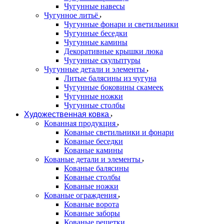
Чугунные навесы
Чугунное литьё
Чугунные фонари и светильники
Чугунные беседки
Чугунные камины
Декоративные крышки люка
Чугунные скульптуры
Чугунные детали и элементы
Литые балясины из чугуна
Чугунные боковины скамеек
Чугунные ножки
Чугунные столбы
Художественная ковка
Кованная продукция
Кованые светильники и фонари
Кованые беседки
Кованые камины
Кованые детали и элементы
Кованые балясины
Кованые столбы
Кованые ножки
Кованые ограждения
Кованые ворота
Кованые заборы
Кованые решетки